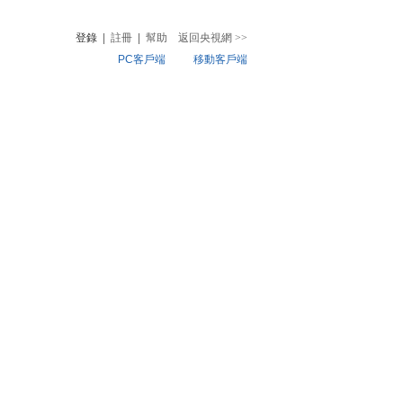
登錄
|
註冊
|
幫助
返回央視網
>>
PC客戶端
移動客戶端
音
熱榜
微視頻
兒
音樂
體育賽事
農業農村