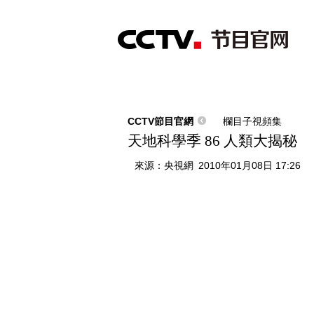
首頁
直播
節目單
綜合
新聞
財經
綜藝
中文國際
體
CCTV節目官網
欄目子視頻集
天地科學季 86 人類大揭秘
來源：
央視網
2010年01月08日 17:26