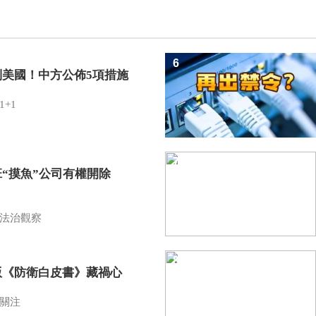
6
制美國！中方公佈5項措施
1+1
7
班“摸魚”公司有權開除
？
法治觀察
8
版《防衛白皮書》藏禍心
關注