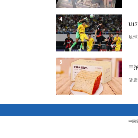
4
U1
足球
5
三
健康
中國