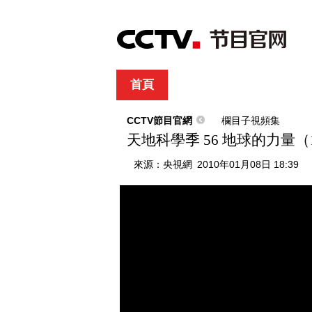
首頁
直播
節目單
綜合
新聞
財經
綜藝
中文國際
體
CCTV節目官網
欄目子視頻集
天地科學季 56 地球的力量（
來源：
央視網
2010年01月08日 18:39