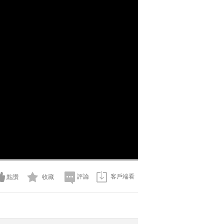
評論
客戶端看
點讚
收藏