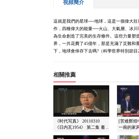
視頻簡介
這就是我們的星球──地球，這是一個偉大
作，四種偉大的能量──火山、大氣層、冰
為生命創造了完美的生存條件。這些力量塑
界，一共花費了45億年，那是充滿了災難
下，地球會倖存下去嗎?（科學世界特別節目2009
相關推薦
《时代写真》 20110310
[苦难辉煌
《日内瓦1954》 第二集 蓄...
一南的家