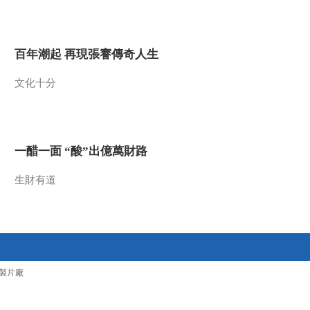
百年潮起 再現張謇傳奇人生
文化十分
一醋一面 “酸”出億萬財路
生財有道
製片廠