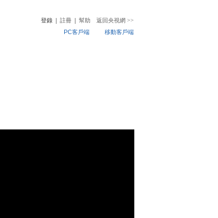
登錄
|
註冊
|
幫助
返回央視網
>>
PC客戶端
移動客戶端
音
熱榜
微視頻
兒
音樂
體育賽事
農業農村