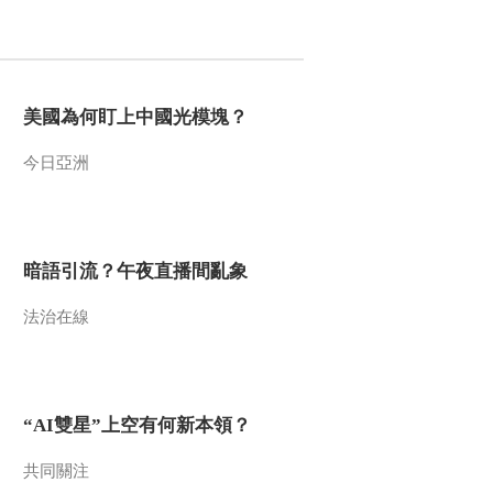
美國為何盯上中國光模塊？
今日亞洲
暗語引流？午夜直播間亂象
法治在線
“AI雙星”上空有何新本領？
共同關注