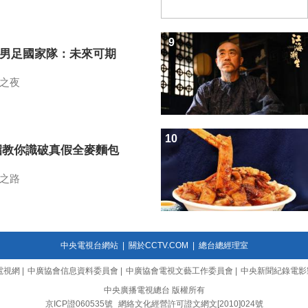
9
7男足國家隊：未來可期
之夜
10
招教你識破真假全麥麵包
之路
中央電視台網站
|
關於CCTV.COM
|
總台總經理室
電視網
|
中廣協會信息資料委員會
|
中廣協會電視文藝工作委員會
|
中央新聞紀錄電影
中央廣播電視總台 版權所有
京ICP證060535號
網絡文化經營許可證文網文[2010]024號