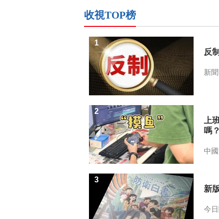
收視TOP榜
1
反
新聞
2
上
嗎
中國
3
新
今日