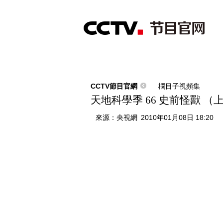
首頁
直播
節目單
綜合
新聞
財經
綜藝
中文國際
體
CCTV節目官網
欄目子視頻集
天地科學季 66 史前怪獸 （
來源：
央視網
2010年01月08日 18:20