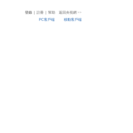
登錄
|
註冊
|
幫助
返回央視網
>>
PC客戶端
移動客戶端
音
熱榜
微視頻
兒
音樂
體育賽事
農業農村