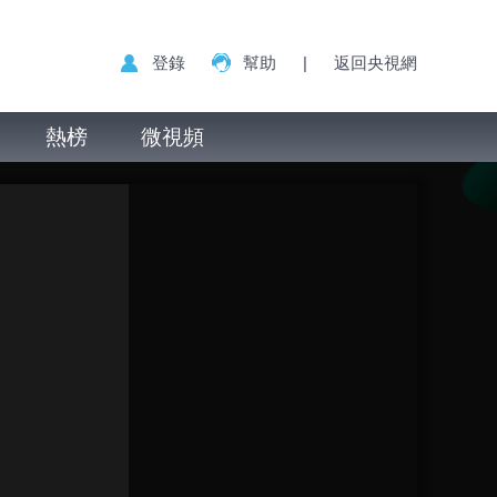
登錄
幫助
|
返回央視網
熱榜
微視頻