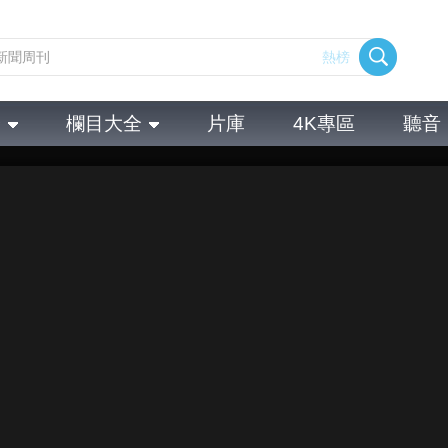
熱榜
全
欄目大全
片庫
4K專區
聽音