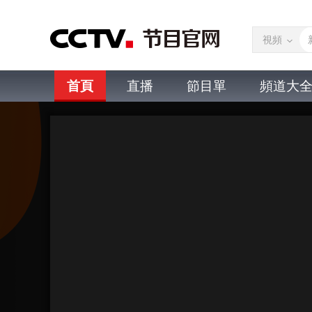
視頻
首頁
直播
節目單
頻道大