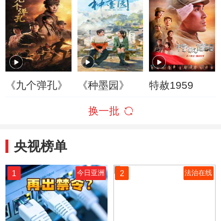
《九个弹孔》
《种墨园》
特赦1959
换一批
央视榜单
1
2
今日亚洲
法治在线