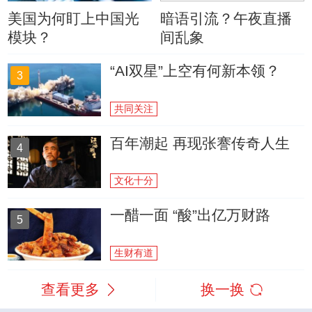
美国为何盯上中国光
暗语引流？午夜直播
模块？
间乱象
“AI双星”上空有何新本领？
3
共同关注
百年潮起 再现张謇传奇人生
4
文化十分
一醋一面 “酸”出亿万财路
5
生财有道
查看更多
换一换