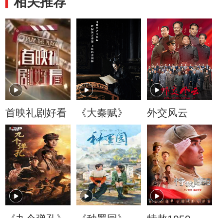
相关推荐
首映礼剧好看
《大秦赋》
外交风云