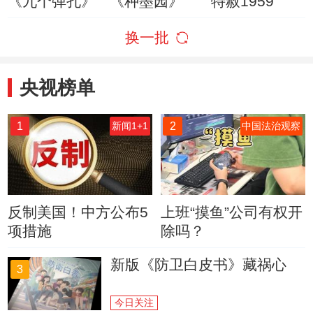
《九个弹孔》
《种墨园》
特赦1959
换一批
央视榜单
1
2
新闻1+1
中国法治观察
反制美国！中方公布5
上班“摸鱼”公司有权开
项措施
除吗？
新版《防卫白皮书》藏祸心
3
今日关注