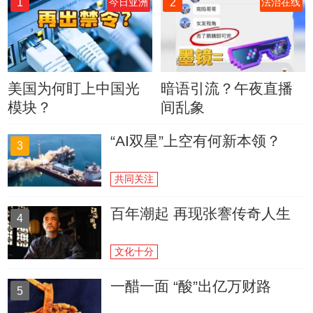
1
2
今日亚洲
法治在线
美国为何盯上中国光
暗语引流？午夜直播
模块？
间乱象
“AI双星”上空有何新本领？
3
共同关注
百年潮起 再现张謇传奇人生
4
文化十分
一醋一面 “酸”出亿万财路
5