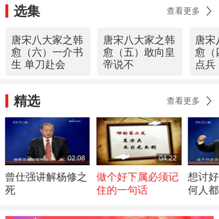
选集
查看更多
唐宋八大家之韩
唐宋八大家之韩
唐宋
愈（六）一介书
愈（五）敢向皇
愈（
生 单刀赴会
帝说不
点兵
精选
查看更多
02:08
04:22
曾仕强讲解杨修之
做个好下属必须记
想讨好
死
住的一句话
何人都