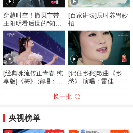
穿越时空！撒贝宁带
[百家讲坛]辰时养胃妙
王阳明看后世的“知行
招
合一”
[经典咏流传正青春 纯
[记住乡愁]歌曲《乡
享版]《梅》 演唱：黄
愁》 演唱：雷佳
霄雲
换一批
央视榜单