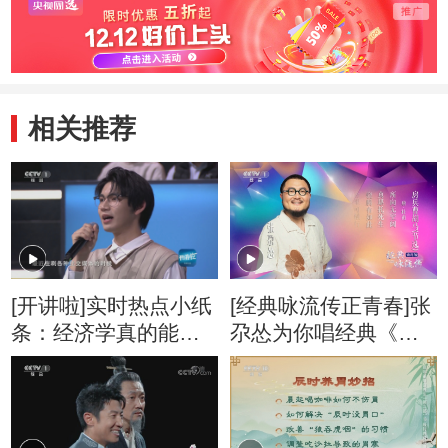
相关推荐
[开讲啦]实时热点小纸
[经典咏流传正青春]张
条：经济学真的能解
尕怂为你唱经典《房
释一切吗？
兵曹胡马》