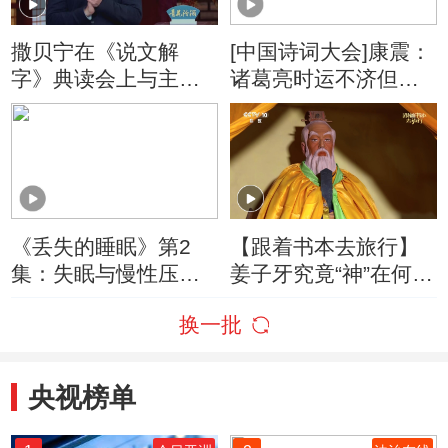
撒贝宁在《说文解
[中国诗词大会]康震：
字》典读会上与主创
诸葛亮时运不济但忠
人员畅聊剧本创作
心可鉴
《丢失的睡眠》第2
【跟着书本去旅行】
集：失眠与慢性压力
姜子牙究竟“神”在何
下的抑郁症之间究竟
处？听一听他的漫
换一批
存在怎样的关联
漫“成神”之路！
央视榜单