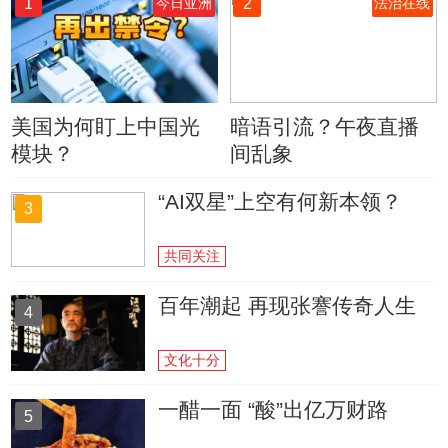
1
2
今日亚洲
法治在线
美国为何盯上中国光
暗语引流？午夜直播
模块？
间乱象
“AI双星”上空有何新本领？
3
共同关注
百年潮起 再现张謇传奇人生
4
文化十分
一醋一面 “酸”出亿万财路
5