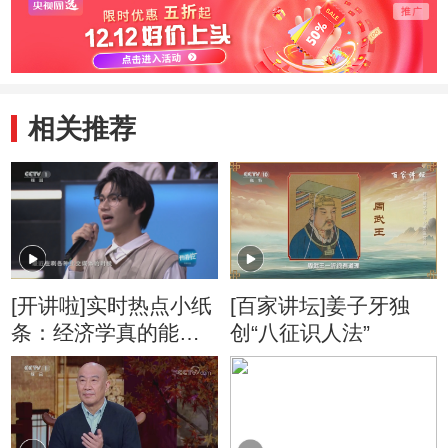
相关推荐
[开讲啦]实时热点小纸
[百家讲坛]姜子牙独
条：经济学真的能解
创“八征识人法”
释一切吗？