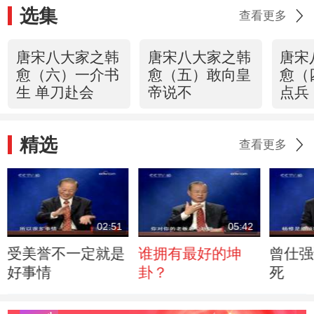
选集
查看更多
唐宋八大家之韩
唐宋八大家之韩
唐宋
愈（六）一介书
愈（五）敢向皇
愈（
生 单刀赴会
帝说不
点兵
精选
查看更多
02:51
05:42
受美誉不一定就是
谁拥有最好的坤
曾仕强
好事情
卦？
死