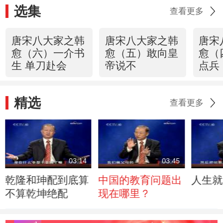
选集
查看更多
唐宋八大家之韩
唐宋八大家之韩
唐宋
愈（六）一介书
愈（五）敢向皇
愈（
生 单刀赴会
帝说不
点兵
精选
查看更多
03:14
03:45
乾隆和珅配到底算
中国的教育问题出
人生就
不算乾坤绝配
现在哪里？