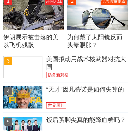
1
2
共同关注
每周质量报告
伊朗展示被击落的美
为何戴了太阳镜反而
以飞机残骸
头晕眼胀？
美国拟动用战术核武器对抗大
3
国
防务新观察
“天才”因凡蒂诺是如何失算的
4
世界周刊
饭后踮脚尖真的能降血糖吗？
5