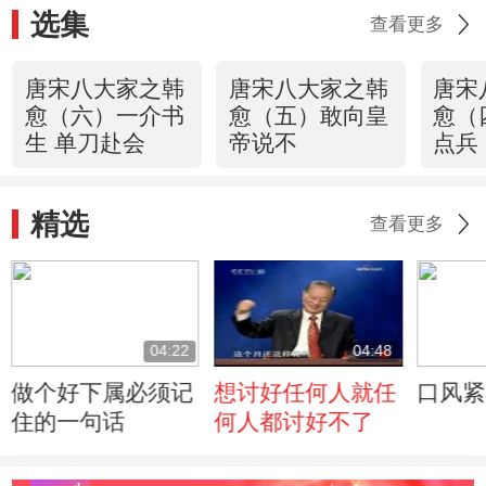
选集
查看更多
唐宋八大家之韩
唐宋八大家之韩
唐宋
愈（六）一介书
愈（五）敢向皇
愈（
生 单刀赴会
帝说不
点兵
精选
查看更多
04:22
04:48
做个好下属必须记
想讨好任何人就任
口风紧
住的一句话
何人都讨好不了