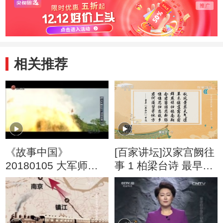
相关推荐
《故事中国》
[百家讲坛]汉家宫阙往
20180105 大军师诸
事 1 柏梁台诗 最早的
葛亮 北伐悲歌
七言诗