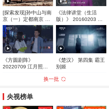
[探索发现]孙中山与南
《法律讲堂（生活
京（一）定都南京 临
版）》 20160203 讨
时大总统就职典礼
好妻子闹出事儿
《方圆剧阵》
《楚汉》 第四集 霸王
20220709 江月照何
别姬
人（上集）
换一批
央视榜单