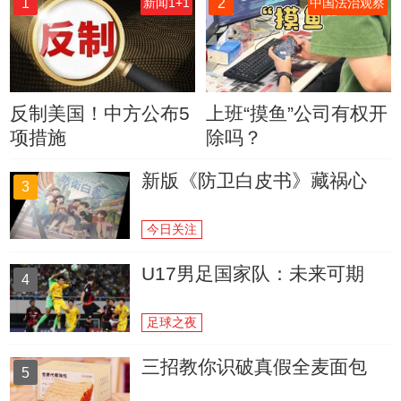
1
2
新闻1+1
中国法治观察
反制美国！中方公布5
上班“摸鱼”公司有权开
项措施
除吗？
新版《防卫白皮书》藏祸心
3
今日关注
U17男足国家队：未来可期
4
足球之夜
三招教你识破真假全麦面包
5