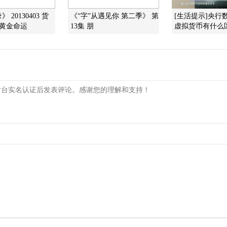
 20130403 货
《“字”从遇见你 第二季》 第
[生活提示]央行
 黄金命运
13集 朋
虚拟货币有什么