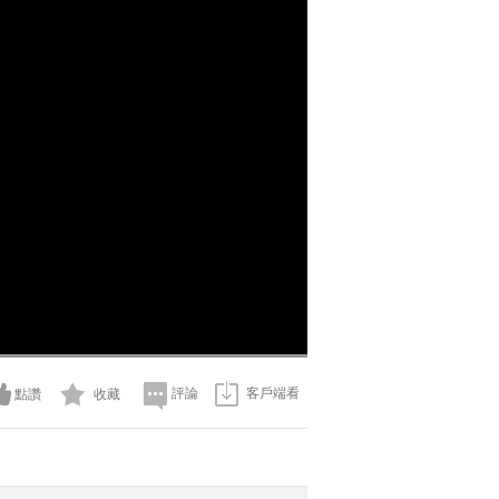
評論
客戶端看
點讚
收藏