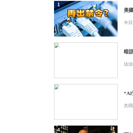
1
美
今日
2
暗
法治
3
“A
共同
4