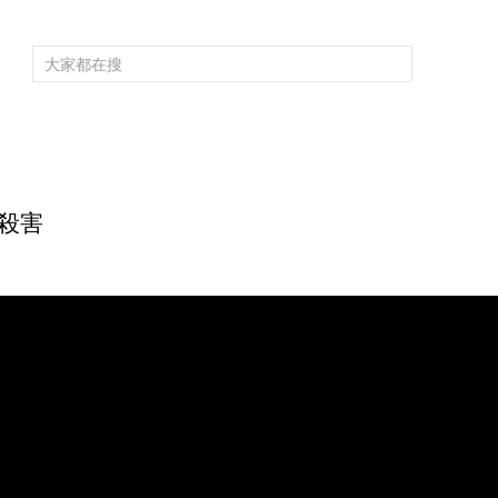
頻道大全
欄目大全
片庫
4K專區
聽
育
電影
國防軍事
電視劇
紀錄
科教
戲曲
社會與法
少
殺害