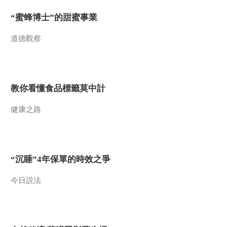
“蜜蜂博士”的甜蜜事業
道德觀察
教你看懂食品標籤莫中計
健康之路
“沉睡”4年保單的時效之爭
今日説法