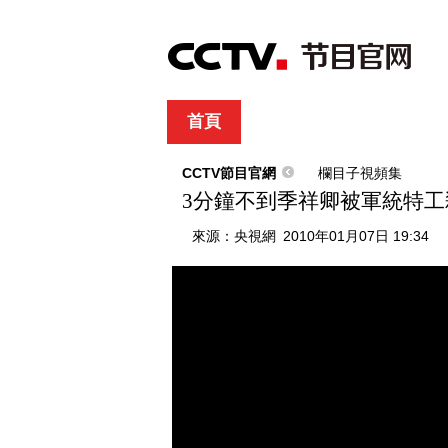
首頁
直播
節目單
綜合
新聞
財經
綜藝
中文國際
體
CCTV節目官網
欄目子視頻集
3分鐘不到季祥卿被軍統特工
來源：
央視網
2010年01月07日 19:34