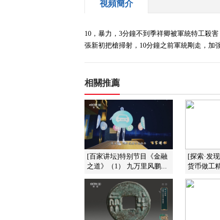
視頻簡介
10，暴力，3分鐘不到季祥卿被軍統特工殺
張新初把槍掃射，10分鐘之前軍統剛走，加強
相關推薦
[百家讲坛]特别节目《金融
[探索·发
之道》（1） 九万里风鹏...
货币做工