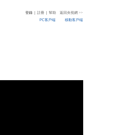
登錄
|
註冊
|
幫助
返回央視網
>>
PC客戶端
移動客戶端
音
熱榜
微視頻
兒
音樂
體育賽事
農業農村