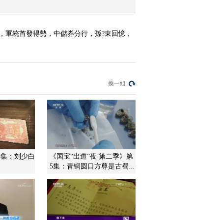
，軍統首發得勢，中儲券分行，孫?東回憶，
換一組
3集：刘少白
《国宝“出道”夜 第二季》第
5集：青铜圆口方尊是古蜀...