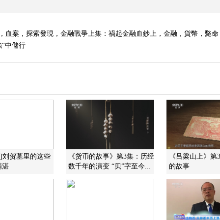
害，血案，探索發現，金融戰爭上集：禍起金融血鈔上，金融，貨幣，斃命
“中儲行
现]刘贺墓里的这些
《货币的故事》第3集：历经
《吕梁山上》第
精湛
数千年的演变 “贝”字至今...
的故事