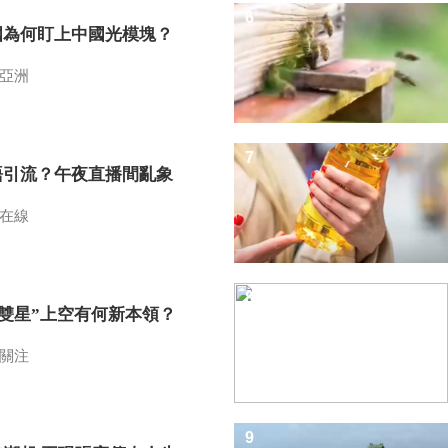
6
國為何盯上中國光模塊？
亞洲
7
語引流？午夜直播間亂象
在線
8
I雙星”上空有何新本領？
關注
9