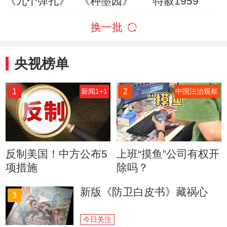
《九个弹孔》
《种墨园》
特赦1959
换一批
央视榜单
1
2
新闻1+1
中国法治观察
反制美国！中方公布5
上班“摸鱼”公司有权开
项措施
除吗？
新版《防卫白皮书》藏祸心
3
今日关注