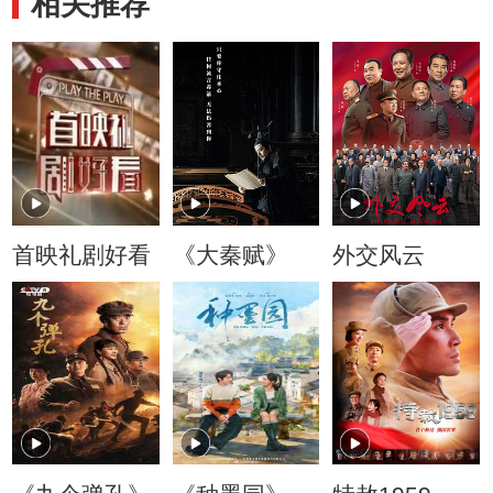
相关推荐
首映礼剧好看
《大秦赋》
外交风云