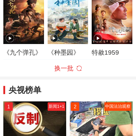
《九个弹孔》
《种墨园》
特赦1959
换一批
央视榜单
1
2
新闻1+1
中国法治观察