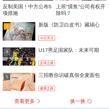
反制美国！中方公布5
上班“摸鱼”公司有权开
项措施
除吗？
新版《防卫白皮书》藏祸心
3
今日关注
U17男足国家队：未来可期
4
足球之夜
三招教你识破真假全麦面包
5
健康之路
查看更多
换一换