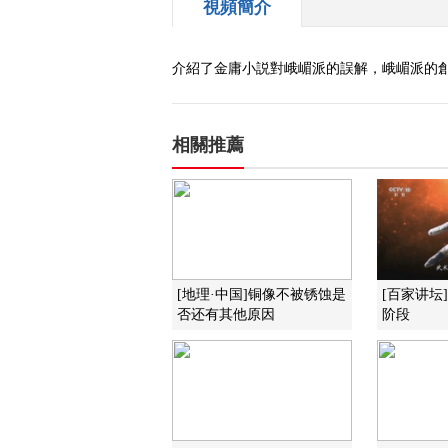
視頻簡介
介紹了金庸小説對峨嵋派的誤解，峨嵋派的
相關推薦
[地理·中国]铜像不被锈蚀是
[百家讲坛
否还有其他原因
阶段