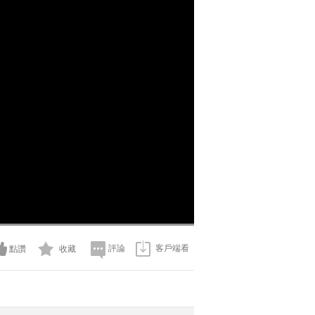
評論
客戶端看
點讚
收藏