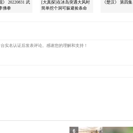
 20220831 武
[大真探]在冰岛突遇大风时
《楚汉》 第四集
李佛拳
简单挖个洞可躲避捡条命
6