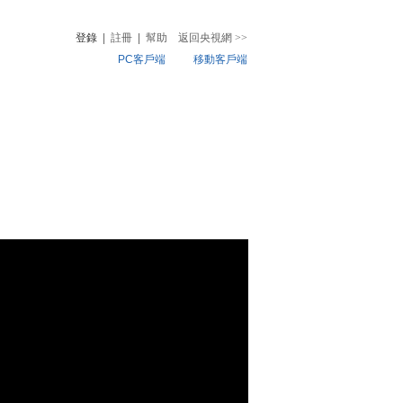
登錄
|
註冊
|
幫助
返回央視網
>>
PC客戶端
移動客戶端
音
熱榜
微視頻
兒
音樂
體育賽事
農業農村