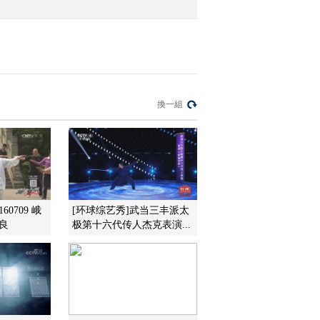
換一組
60709 峨
[环球综艺秀]武当三丰派太
良
极第十六代传人杰克表演...