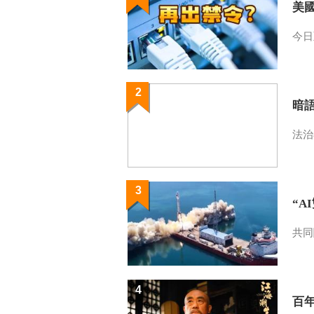
美
今日
2
暗
法治
3
“A
共同
4
百