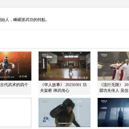
創始人，峨嵋派武功的特點。
]古代武术的四个
《华人故事》 20250301 功
《流行无限》 201
夫架桥 禅武传心
眉功夫传人 吴信