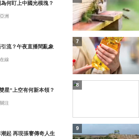
國為何盯上中國光模塊？
亞洲
7
語引流？午夜直播間亂象
在線
8
I雙星”上空有何新本領？
關注
9
年潮起 再現張謇傳奇人生