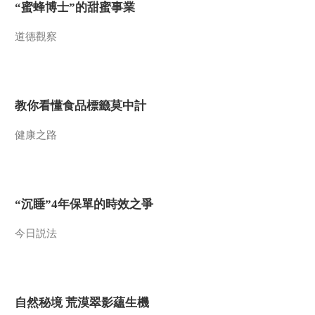
“蜜蜂博士”的甜蜜事業
道德觀察
教你看懂食品標籤莫中計
健康之路
“沉睡”4年保單的時效之爭
今日説法
自然秘境 荒漠翠影蘊生機