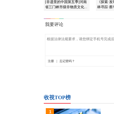
[非遗里的中国第五季]河南
《探索·发现》
省三门峡市级非物质文化...
林寻踪·蔡
收視TOP榜
1