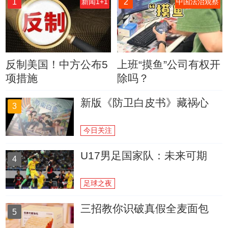
1
2
新闻1+1
中国法治观察
反制美国！中方公布5
上班“摸鱼”公司有权开
项措施
除吗？
新版《防卫白皮书》藏祸心
3
今日关注
U17男足国家队：未来可期
4
足球之夜
三招教你识破真假全麦面包
5