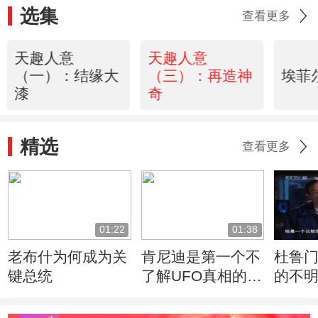
选集
查看更多
天趣人意
天趣人意
（一）：结缘大
（三）：再造神
埃菲
漆
奇
精选
查看更多
01:22
01:38
老布什为何成为关
肯尼迪是第一个不
杜鲁
键总统
了解UFO真相的总
的不
统
的反