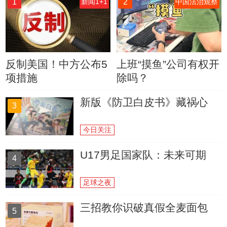
1
2
新闻1+1
中国法治观察
反制美国！中方公布5
上班“摸鱼”公司有权开
项措施
除吗？
新版《防卫白皮书》藏祸心
3
今日关注
U17男足国家队：未来可期
4
足球之夜
三招教你识破真假全麦面包
5