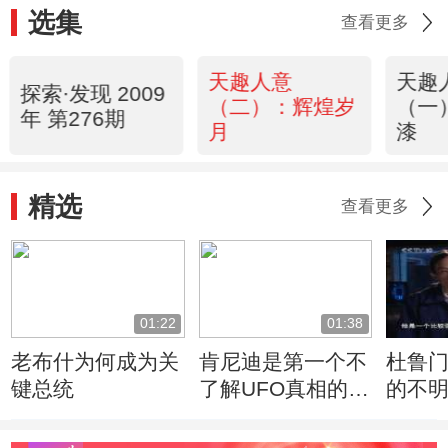
选集
查看更多
天趣人意
天趣
探索·发现 2009
（二）：辉煌岁
（一
年 第276期
月
漆
精选
查看更多
01:22
01:38
老布什为何成为关
肯尼迪是第一个不
杜鲁
键总统
了解UFO真相的总
的不
统
的反