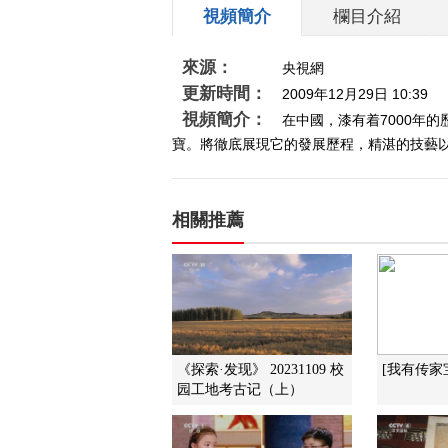
視頻簡介
欄目介紹
來源：
央視網
更新時間：
2009年12月29日 10:39
視頻簡介：
在中國，漆有着7000年
寶。將徹底展現它的發展歷程，精湛的技藝以及
相關推薦
《探索·发现》 20231109 校
[我有传家
园工地考古记（上）