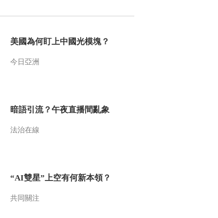
2009-12-29 10:38:57
远离毒素（二）：放射性
美國為何盯上中國光模塊？
元素 恶魔还是神魔
今日亞洲
2009-12-29 10:38:51
远离毒素（三）：贡 隐
形杀手（上）
暗語引流？午夜直播間亂象
2009-12-29 10:38:50
法治在線
远离毒素（四）：贡 隐
形杀手（下）
“AI雙星”上空有何新本領？
2009-12-29 10:38:50
远离毒素（一）：杀虫剂
共同關注
毒物还是仙丹