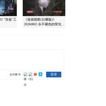
2009-12-29 10:39:02
行政院里的间谍 下
31 “负翁”工
《道德观察(日播版)》
20260803 永不褪色的荣光...
2009-12-29 10:39:02
玄鸟归来
2009-12-29 10:39:02
鸭江民风
2009-12-29 10:38:59
野象恩仇 上