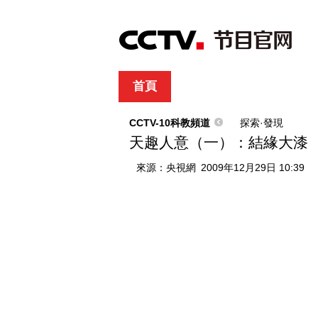
首頁
直播
節目單
綜合
新聞
財經
綜藝
中文國際
體
CCTV-10科教頻道
探索·發現
天趣人意（一）：結緣大漆
來源：
央視網
2009年12月29日 10:39