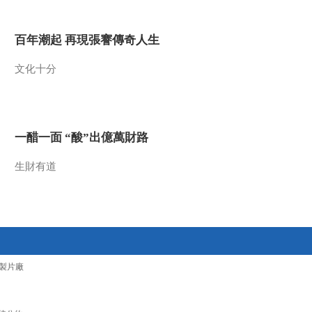
2009-12-29 10:38:50
百年潮起 再現張謇傳奇人生
中国皮影戏（二）：雕刻
时光
文化十分
2009-12-29 10:38:46
中国皮影戏（四）：影舞
翩跹
一醋一面 “酸”出億萬財路
生財有道
2009-12-29 10:38:46
中国皮影戏（三）：影韵
悠长
2009-12-29 10:38:46
製片廠
中国皮影戏（一）：皮影
寻踪