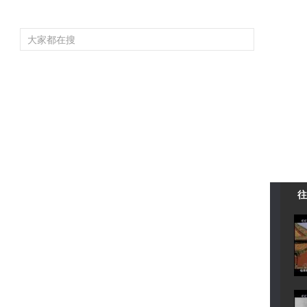
頻道大全
欄目大全
片庫
4K專區
聽
育
電影
國防軍事
電視劇
紀錄
科教
戲曲
社會與法
少
往