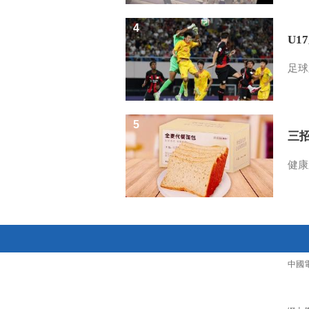
4
U1
足球
5
三
健康
中國