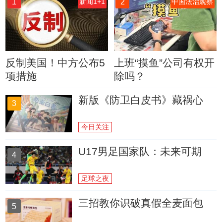
1
2
新闻1+1
中国法治观察
反制美国！中方公布5
上班“摸鱼”公司有权开
项措施
除吗？
新版《防卫白皮书》藏祸心
3
今日关注
U17男足国家队：未来可期
4
足球之夜
三招教你识破真假全麦面包
5