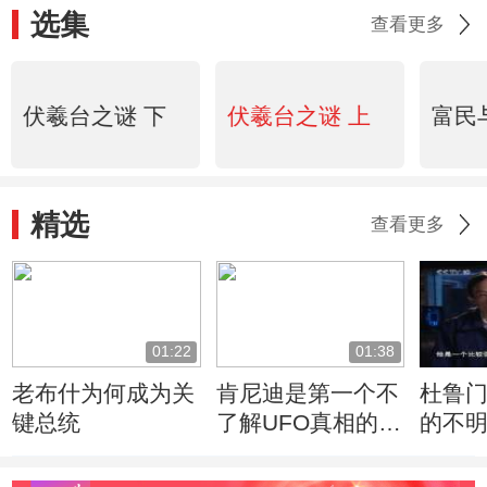
选集
查看更多
伏羲台之谜 下
伏羲台之谜 上
富民
精选
查看更多
01:22
01:38
老布什为何成为关
肯尼迪是第一个不
杜鲁
键总统
了解UFO真相的总
的不
统
的反