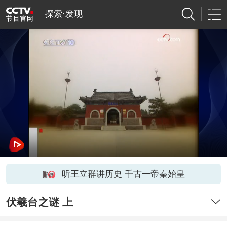
探索·发现
听王立群讲历史 千古一帝秦始皇
伏羲台之谜 上