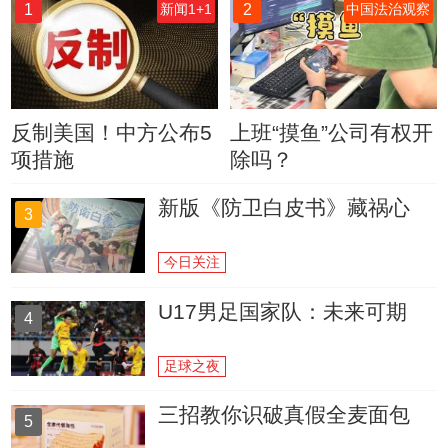
1
2
新闻1+1
中国法治观察
反制美国！中方公布5
上班“摸鱼”公司有权开
项措施
除吗？
新版《防卫白皮书》藏祸心
3
今日关注
U17男足国家队：未来可期
4
足球之夜
三招教你识破真假全麦面包
5