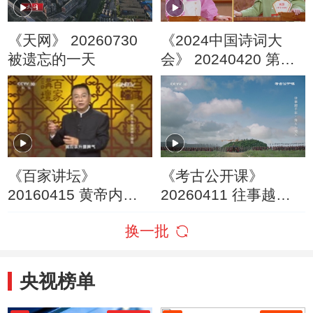
《天网》 20260730
《2024中国诗词大
被遗忘的一天
会》 20240420 第七
场 山河
《百家讲坛》
《考古公开课》
20160415 黄帝内经 8
20260411 往事越千
常常疲劳为哪般
年·烽火与烟火
换一批
央视榜单