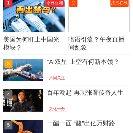
1
2
今日亚洲
法治在线
美国为何盯上中国光
暗语引流？午夜直播
模块？
间乱象
“AI双星”上空有何新本领？
3
共同关注
百年潮起 再现张謇传奇人生
4
文化十分
一醋一面 “酸”出亿万财路
5