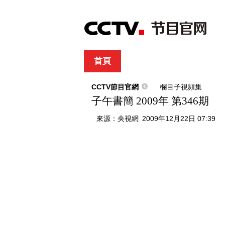
首頁
直播
節目單
綜合
新聞
財經
綜藝
中文國際
體
CCTV節目官網
欄目子視頻集
子午書簡 2009年 第346期
來源：
央視網
2009年12月22日 07:39