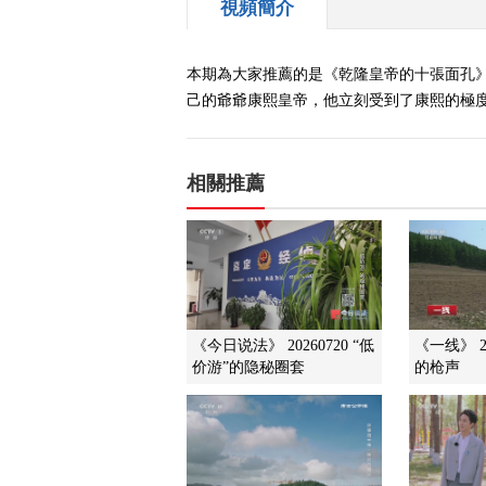
視頻簡介
本期為大家推薦的是《乾隆皇帝的十張面孔
己的爺爺康熙皇帝，他立刻受到了康熙的極度
相關推薦
《今日说法》 20260720 “低
《一线》 2
价游”的隐秘圈套
的枪声