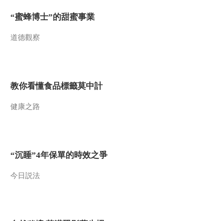
“蜜蜂博士”的甜蜜事業
道德觀察
教你看懂食品標籤莫中計
健康之路
“沉睡”4年保單的時效之爭
今日説法