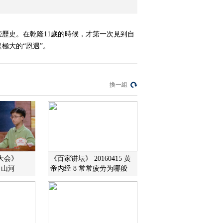
歷史。在乾隆11歲的時候，才第一次見到自
極大的“恩遇”。
換一組
词大会》
《百家讲坛》 20160415 黄
场 山河
帝内经 8 常常疲劳为哪般