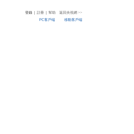
登錄
|
註冊
|
幫助
返回央視網
>>
PC客戶端
移動客戶端
音
熱榜
微視頻
兒
音樂
體育賽事
農業農村