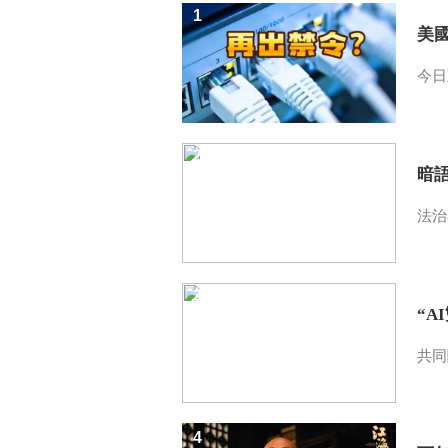
1
美
今日
2
暗
法治
3
“A
共同
4