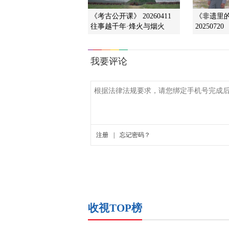
《考古公开课》 20260411
《非遗里
往事越千年·烽火与烟火
20250720
收視TOP榜