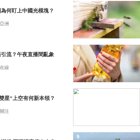
6
國為何盯上中國光模塊？
亞洲
7
語引流？午夜直播間亂象
在線
8
I雙星”上空有何新本領？
關注
9