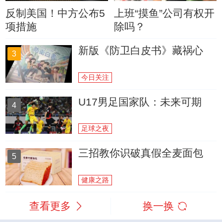
反制美国！中方公布5
上班“摸鱼”公司有权开
项措施
除吗？
新版《防卫白皮书》藏祸心
3
今日关注
U17男足国家队：未来可期
4
足球之夜
三招教你识破真假全麦面包
5
健康之路
查看更多
换一换