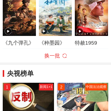
《九个弹孔》
《种墨园》
特赦1959
换一批
央视榜单
1
2
新闻1+1
中国法治观察