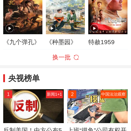
《九个弹孔》
《种墨园》
特赦1959
换一批
央视榜单
1
2
新闻1+1
中国法治观察
反制美国！中方公布5
上班“摸鱼”公司有权开