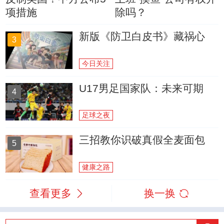
项措施
除吗？
新版《防卫白皮书》藏祸心
3
今日关注
U17男足国家队：未来可期
4
足球之夜
三招教你识破真假全麦面包
5
健康之路
查看更多
换一换