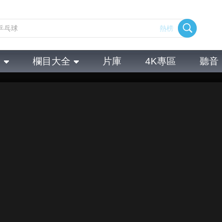
熱榜
全
欄目大全
片庫
4K專區
聽音