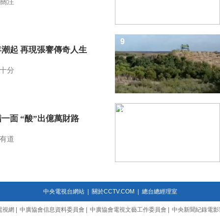
關注
9
年潮起 再現張謇傳奇人生
十分
10
一面 “酸”出億萬財路
有道
中央電視台網站
|
關於CCTV.COM
|
總台總經理室
電視網
|
中廣協會信息資料委員會
|
中廣協會電視文藝工作委員會
|
中央新聞紀錄電影