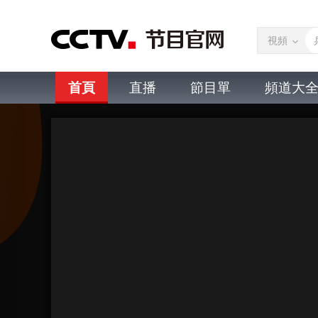
視頻
首頁
直播
節目單
頻道大