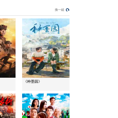
換一組
道德觀察
教你看懂食品標籤莫
中計
健康之路
“沉睡”4年保單的時效
之爭
今日説法
自然秘境 荒漠翠影蘊
生機
遠方的家
“最後的水上公交”擺渡
《种墨园》
人
三農群英匯