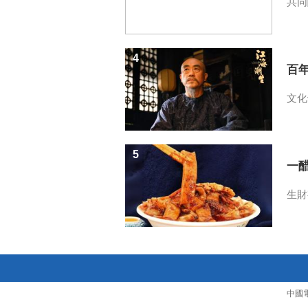
共同
4
百
文化
5
一醋
生財
中國