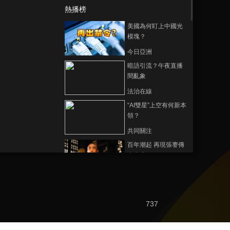
熱播榜
美國為何盯上中國光
模塊？
今日亞洲
暗語引流？午夜直播
間亂象
法治在線
“AI雙星”上空有何新本
領？
共同關注
百年潮起 再現張謇傳
奇人生
文化十分
一醋一面 “酸”出億萬
財路
737
生財有道
“蜜蜂博士”的甜蜜事業