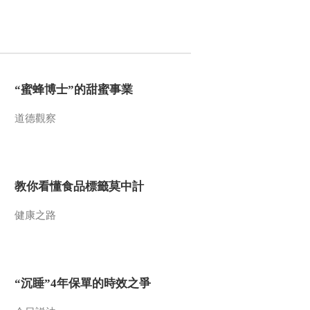
“蜜蜂博士”的甜蜜事業
道德觀察
教你看懂食品標籤莫中計
健康之路
“沉睡”4年保單的時效之爭