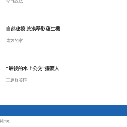
今日説法
自然秘境 荒漠翠影蘊生機
遠方的家
“最後的水上公交”擺渡人
三農群英匯
製片廠