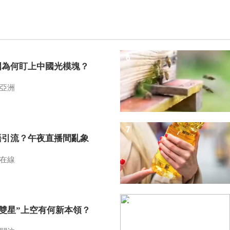
6
國為何盯上中國光模塊？
亞洲
7
語引流？午夜直播間亂象
在線
8
I雙星”上空有何新本領？