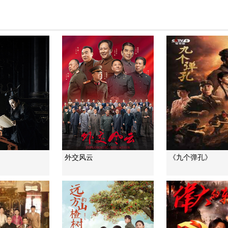
外交风云
《九个弹孔》