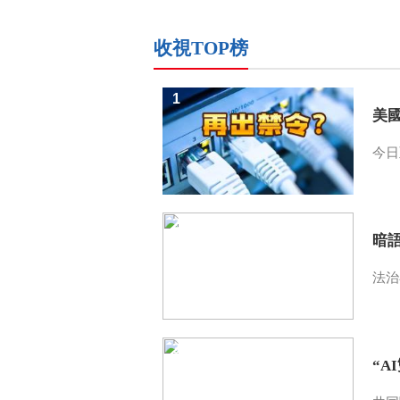
收視TOP榜
1
美
今日
2
暗
法治
3
“A