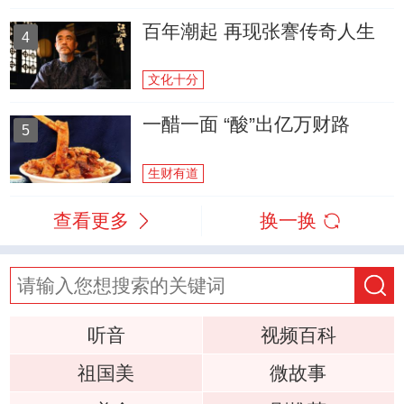
百年潮起 再现张謇传奇人生
4
文化十分
一醋一面 “酸”出亿万财路
5
生财有道
查看更多
换一换
听音
视频百科
祖国美
微故事