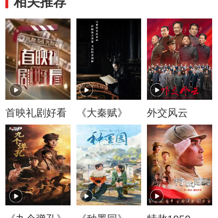
相关推荐
首映礼剧好看
《大秦赋》
外交风云