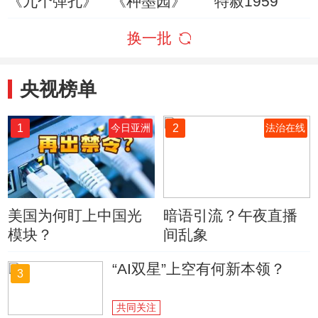
《九个弹孔》
《种墨园》
特赦1959
换一批
央视榜单
1
2
今日亚洲
法治在线
美国为何盯上中国光
暗语引流？午夜直播
模块？
间乱象
“AI双星”上空有何新本领？
3
共同关注