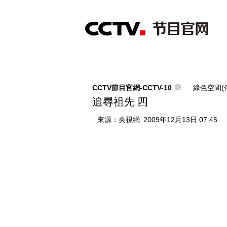
首頁
直播
節目單
綜合
新聞
財經
綜藝
中文國際
體
CCTV節目官網-CCTV-10
綠色空間(
追尋祖先 四
來源：
央視網
2009年12月13日 07:45