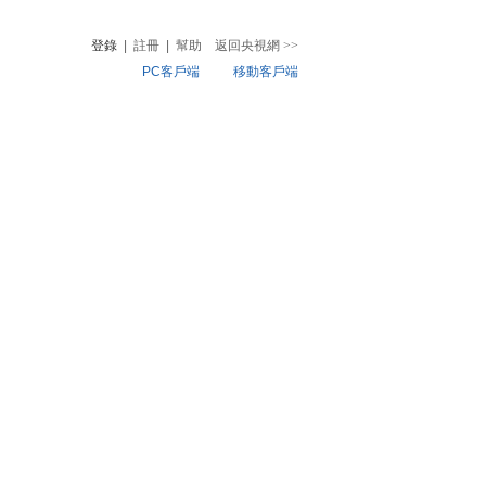
登錄
|
註冊
|
幫助
返回央視網
>>
PC客戶端
移動客戶端
音
熱榜
微視頻
兒
音樂
體育賽事
農業農村