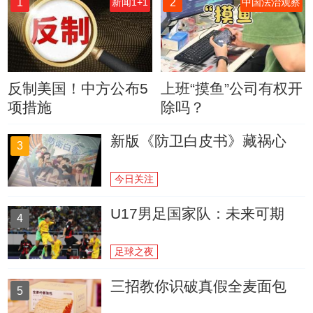
1
2
新闻1+1
中国法治观察
反制美国！中方公布5
上班“摸鱼”公司有权开
项措施
除吗？
新版《防卫白皮书》藏祸心
3
今日关注
U17男足国家队：未来可期
4
足球之夜
三招教你识破真假全麦面包
5