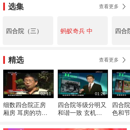
选集
查看更多
四合院（三）
蚂蚁奇兵 中
四合
精选
查看更多
02:11
01:26
细数四合院正房
四合院等级分明又
四合
厢房 耳房的功能
和谐一致 玄机何
色和
特色
在
念