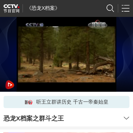
《恐龙X档案》
听王立群讲历史 千古一帝秦始皇
恐龙X档案之群斗之王