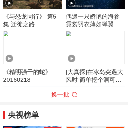
《与恐龙同行》 第5
偶遇一只娇艳的海参
集 迁徙之路
霓裳羽衣薄如蝉翼
《精明强干的蛇》
[大真探]在冰岛突遇大
20160218
风时 简单挖个洞可躲
避捡条命
换一批
央视榜单