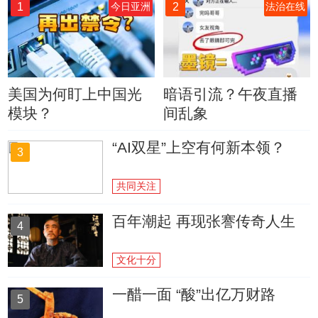
1
2
今日亚洲
法治在线
美国为何盯上中国光
暗语引流？午夜直播
模块？
间乱象
“AI双星”上空有何新本领？
3
共同关注
百年潮起 再现张謇传奇人生
4
文化十分
一醋一面 “酸”出亿万财路
5