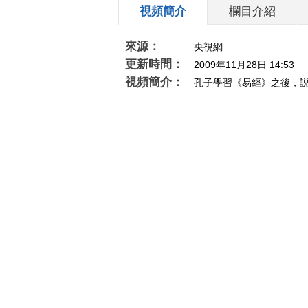
視頻簡介
欄目介紹
來源：
央視網
更新時間：
2009年11月28日 14:53
視頻簡介：
孔子學習《易經》之後，
為，孔子一生，不只畫了一個卦，孔子更重
並提出了乾卦對於人生不同階段的分析和提示。（