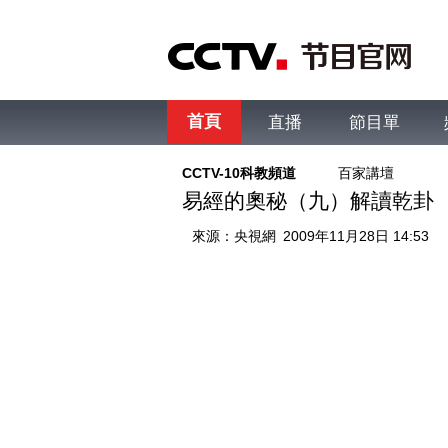
首頁
直播
節目單
綜合
新聞
財經
綜藝
中文國際
體
CCTV-10科教頻道
百家講壇
易經的奧秘（九）解讀乾卦
來源：
央視網
2009年11月28日 14:53