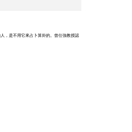
的人，是不用它來占卜算卦的。曾仕強教授認
指出：《易經》是解開宇宙人生奧秘的寶典，