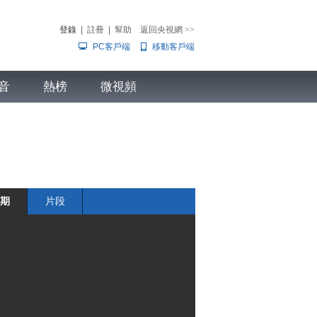
登錄
|
註冊
|
幫助
返回央視網
>>
PC客戶端
移動客戶端
音
熱榜
微視頻
兒
音樂
體育賽事
農業農村
期
片段