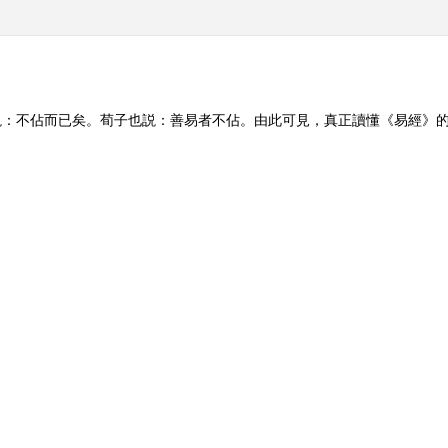
説：不佔而已矣。荀子也説：善易者不佔。由此可見，真正讀懂《易經》
要的卦，是對自己一生在六個階段中，完全不同的人生感受。曾仕強教授
百家講壇 2009年 第321期）