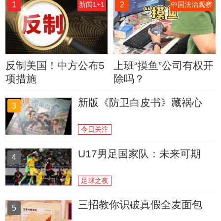
1
2
新闻1+1
中国法治观察
反制美国！中方公布5
上班“摸鱼”公司有权开
项措施
除吗？
新版《防卫白皮书》藏祸心
3
今日关注
U17男足国家队：未来可期
4
足球之夜
三招教你识破真假全麦面包
5