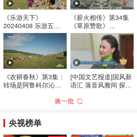
《乐游天下》
《薪火相传》第34集
20240408 乐游五线
《草原赞歌》
谱 1
20221226
《农耕春秋》第3集：
[中国文艺报道]国风新
转场是阿鲁科尔沁的
语汇 落音风雅间 探班
大事
中国东方演艺集团咏
换一批
歌汇《千年一声唱》
排练现场
央视榜单