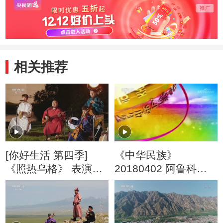
相关推荐
[你好生活 第四季]
《中华民族》
《照热乌格》 表演：
20180402 阿鲁科尔
朝日雅乐队
沁的纯净 第三集 美食