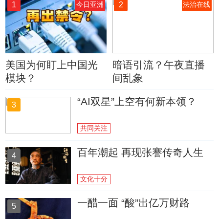
1
2
今日亚洲
法治在线
美国为何盯上中国光
暗语引流？午夜直播
模块？
间乱象
“AI双星”上空有何新本领？
3
共同关注
百年潮起 再现张謇传奇人生
4
文化十分
一醋一面 “酸”出亿万财路
5