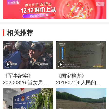
相关推荐
《军事纪实》
《国宝档案》
20200826 当女兵遇
20180719 人民的胜
上女教官
利·决战淮海——支前
民工“总动员”