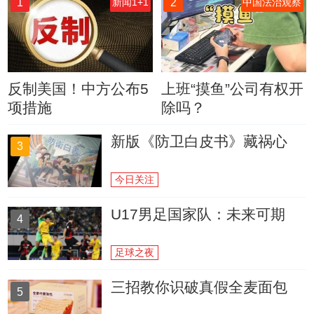
1
2
新闻1+1
中国法治观察
反制美国！中方公布5
上班“摸鱼”公司有权开
项措施
除吗？
新版《防卫白皮书》藏祸心
3
今日关注
U17男足国家队：未来可期
4
足球之夜
三招教你识破真假全麦面包
5