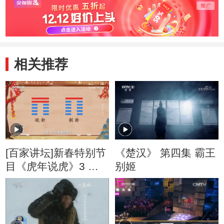
相关推荐
[百家讲坛]新春特别节
《楚汉》 第四集 霸王
目《虎年说虎》3 天
别姬
干地支背后的文化内
涵