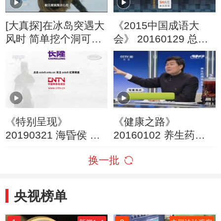
[大真探]在冰岛突遇大
《2015中国成语大
风时 简单挖个洞可躲
会》 20160129 总决
避捡条命
赛 第十一场
《特别呈现》
《健康之路》
20190321 海昏侯 第
20160102 养生药酒
三集
泡起来（二）
换一批
央视榜单