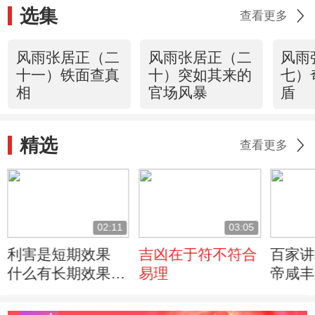
选集
查看更多
风雨张居正（二
风雨张居正（二
风雨
十一）铁面查真
十）突如其来的
七）
相
官场风暴
盾
精选
查看更多
02:11
03:05
利害是短期效果
吉凶在于符不符合
百家讲
什么有长期效果
易理
帝咸丰
呢？
重臣