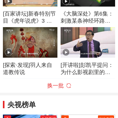
[百家讲坛]新春特别节
《大脑深处》第6集：
目《虎年说虎》3 天
刺激某条神经环路可
干地支背后的文化内
能让抑郁症患者获得
涵
信心
[探索·发现]羽人来自
[开讲啦]彭凯平提问：
道教传说
为什么影视剧里的坏
蛋都喜欢戴墨镜？
换一批
央视榜单