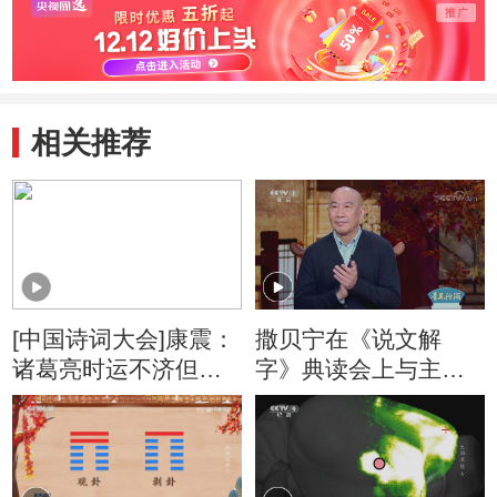
相关推荐
[中国诗词大会]康震：
撒贝宁在《说文解
诸葛亮时运不济但忠
字》典读会上与主创
心可鉴
人员畅聊剧本创作