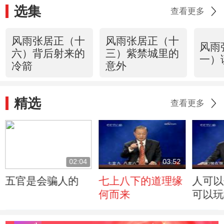
选集
查看更多
风雨张居正（十
风雨张居正（十
风雨
六）背后射来的
三）紫禁城里的
一）
冷箭
意外
精选
查看更多
02:04
03:52
五官是会骗人的
七上八下的道理缘
人可以
何而来
可以玩