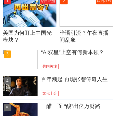
1
2
今日亚洲
法治在线
美国为何盯上中国光
暗语引流？午夜直播
模块？
间乱象
“AI双星”上空有何新本领？
3
共同关注
百年潮起 再现张謇传奇人生
4
文化十分
一醋一面 “酸”出亿万财路
5