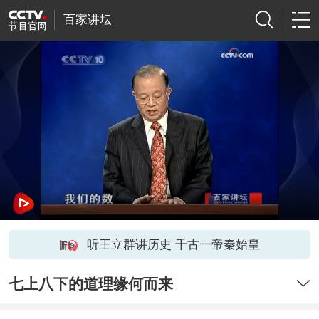
百家讲坛
听王立群讲历史 千古一帝秦始皇
七上八下的道理缘何而来