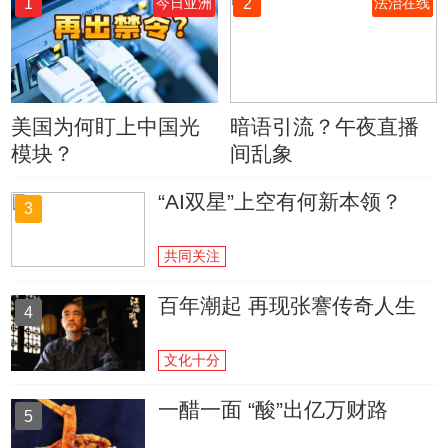
1
2
今日亚洲
法治在线
美国为何盯上中国光
暗语引流？午夜直播
模块？
间乱象
“AI双星”上空有何新本领？
3
共同关注
百年潮起 再现张謇传奇人生
4
文化十分
一醋一面 “酸”出亿万财路
5