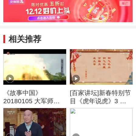
相关推荐
《故事中国》
[百家讲坛]新春特别节
20180105 大军师诸
目《虎年说虎》3 正
葛亮 北伐悲歌
月为什么对应寅月