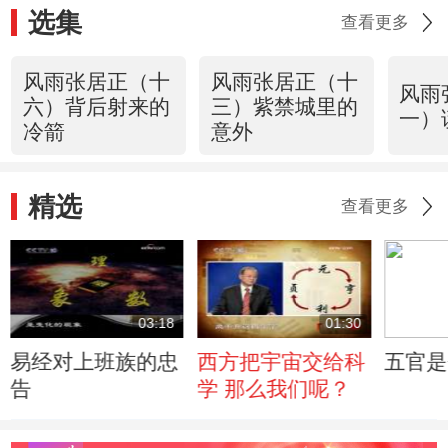
选集
查看更多
风雨张居正（十
风雨张居正（十
风雨
六）背后射来的
三）紫禁城里的
一）
冷箭
意外
精选
查看更多
03:18
01:30
易经对上班族的忠
西方把宇宙交给科
五官是
告
学 那么我们呢？