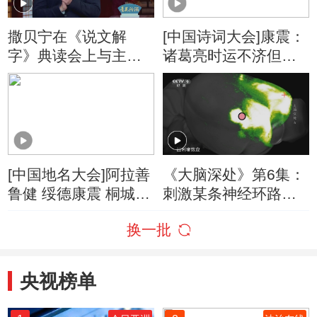
撒贝宁在《说文解
[中国诗词大会]康震：
字》典读会上与主创
诸葛亮时运不济但忠
人员畅聊剧本创作
心可鉴
[中国地名大会]阿拉善
《大脑深处》第6集：
鲁健 绥德康震 桐城胡
刺激某条神经环路可
阿祥及70位地名高手
能让抑郁症患者获得
换一批
前来报到！地名背后
信心
是文化亦是家乡
央视榜单