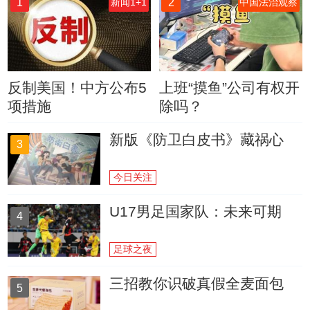
1
2
新闻1+1
中国法治观察
反制美国！中方公布5
上班“摸鱼”公司有权开
项措施
除吗？
新版《防卫白皮书》藏祸心
3
今日关注
U17男足国家队：未来可期
4
足球之夜
三招教你识破真假全麦面包
5