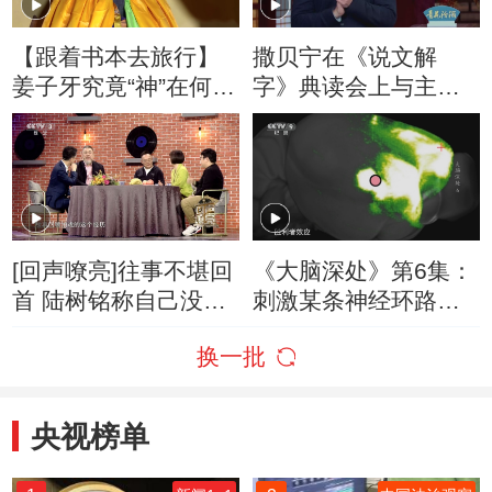
【跟着书本去旅行】
撒贝宁在《说文解
姜子牙究竟“神”在何
字》典读会上与主创
处？听一听他的漫
人员畅聊剧本创作
漫“成神”之路！
[回声嘹亮]往事不堪回
《大脑深处》第6集：
首 陆树铭称自己没有
刺激某条神经环路可
看过《大话西游》
能让抑郁症患者获得
换一批
信心
央视榜单