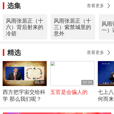
选集
查看更多
风雨张居正（十
风雨张居正（十
风雨
六）背后射来的
三）紫禁城里的
一）
冷箭
意外
精选
查看更多
01:30
02:04
西方把宇宙交给科
五官是会骗人的
七上八
学 那么我们呢？
何而来