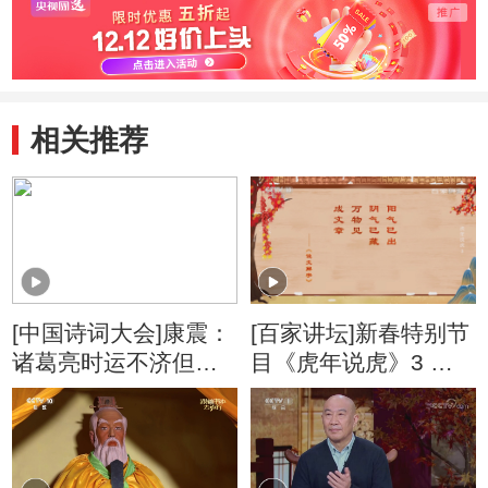
相关推荐
[中国诗词大会]康震：
[百家讲坛]新春特别节
诸葛亮时运不济但忠
目《虎年说虎》3 正
心可鉴
月为什么对应寅月