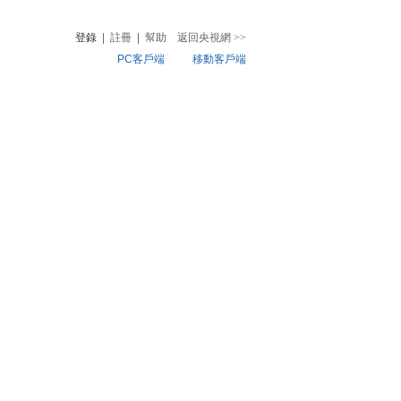
登錄
|
註冊
|
幫助
返回央視網
>>
PC客戶端
移動客戶端
音
熱榜
微視頻
兒
音樂
體育賽事
農業農村