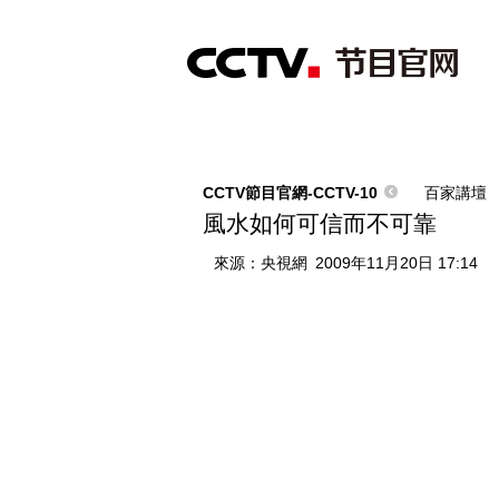
首頁
直播
節目單
綜合
新聞
財經
綜藝
中文國際
體
CCTV節目官網-CCTV-10
百家講壇
風水如何可信而不可靠
來源：
央視網
2009年11月20日 17:14