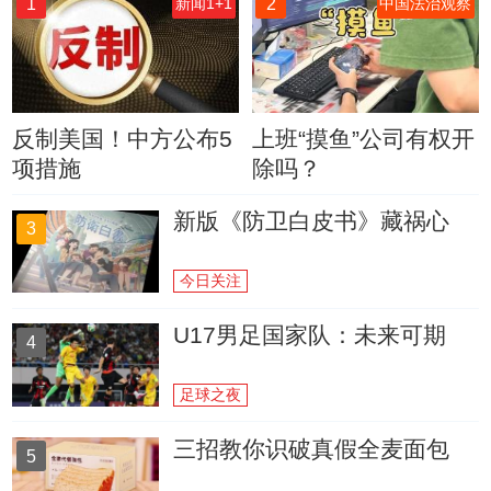
1
2
新闻1+1
中国法治观察
反制美国！中方公布5
上班“摸鱼”公司有权开
项措施
除吗？
新版《防卫白皮书》藏祸心
3
今日关注
U17男足国家队：未来可期
4
足球之夜
三招教你识破真假全麦面包
5