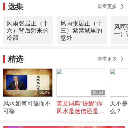
选集
查看更多
风雨张居正（十
风雨张居正（十
风雨
六）背后射来的
三）紫禁城里的
一）
冷箭
意外
精选
查看更多
01:45
00:54
风水如何可信而不
英文词典“提醒”你
天不是
可靠
风水是迷信还是科
么？
学