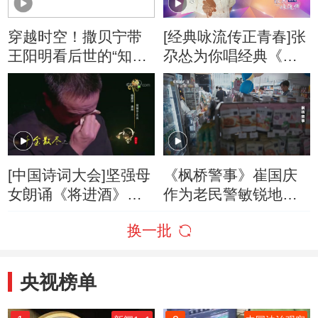
穿越时空！撒贝宁带
[经典咏流传正青春]张
王阳明看后世的“知行
尕怂为你唱经典《房
合一”
兵曹胡马》
[中国诗词大会]坚强母
《枫桥警事》崔国庆
女朗诵《将进酒》感
作为老民警敏锐地发
动全场！
现了有人在跟踪他
换一批
央视榜单