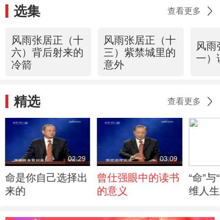
选集
查看更多
风雨张居正（十
风雨张居正（十
风雨
六）背后射来的
三）紫禁城里的
一）
冷箭
意外
精选
查看更多
02:29
03:09
命是你自己选择出
曾仕强眼中的读书
“命”与
来的
的意义
维人生