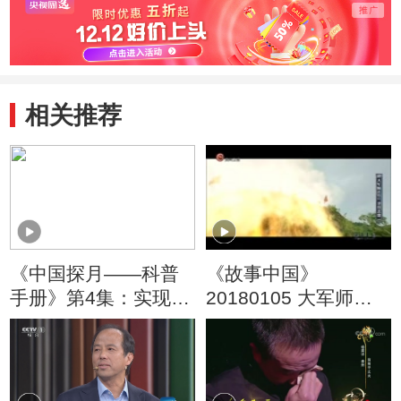
相关推荐
《中国探月——科普
《故事中国》
手册》第4集：实现成
20180105 大军师诸
功避障是“嫦娥三号”落
葛亮 北伐悲歌
月过程的重中之重