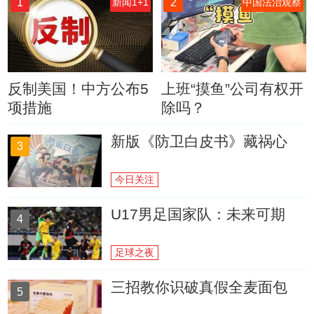
1
2
新闻1+1
中国法治观察
反制美国！中方公布5
上班“摸鱼”公司有权开
项措施
除吗？
新版《防卫白皮书》藏祸心
3
今日关注
U17男足国家队：未来可期
4
足球之夜
三招教你识破真假全麦面包
5