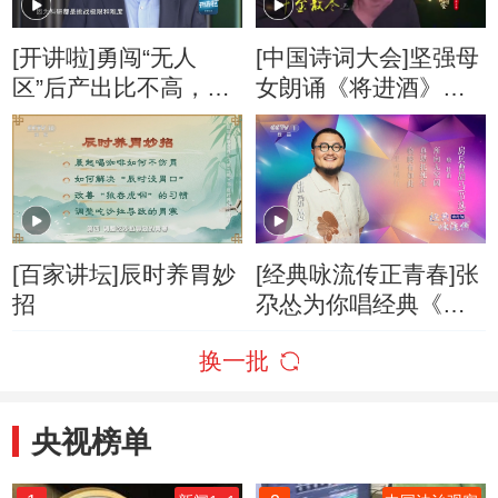
[开讲啦]勇闯“无人
[中国诗词大会]坚强母
区”后产出比不高，值
女朗诵《将进酒》感
得吗？
动全场！
[百家讲坛]辰时养胃妙
[经典咏流传正青春]张
招
尕怂为你唱经典《房
兵曹胡马》
换一批
央视榜单