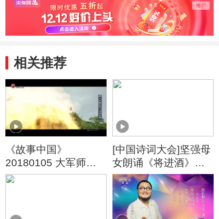
相关推荐
《故事中国》
[中国诗词大会]坚强母
20180105 大军师诸
女朗诵《将进酒》感
葛亮 北伐悲歌
动全场！