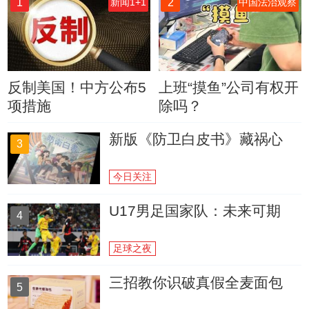
1
2
新闻1+1
中国法治观察
反制美国！中方公布5
上班“摸鱼”公司有权开
项措施
除吗？
新版《防卫白皮书》藏祸心
3
今日关注
U17男足国家队：未来可期
4
足球之夜
三招教你识破真假全麦面包
5