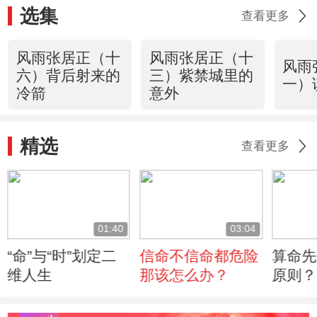
选集
查看更多
风雨张居正（十
风雨张居正（十
风雨
六）背后射来的
三）紫禁城里的
一）
冷箭
意外
精选
查看更多
01:40
03:04
“命”与“时”划定二
信命不信命都危险
算命先
维人生
那该怎么办？
原则？