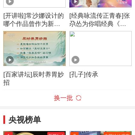
[开讲啦]常沙娜设计的
[经典咏流传正青春]张
哪个作品曾作为新中
尕怂为你唱经典《房
国第一份国礼送出？
兵曹胡马》
[百家讲坛]辰时养胃妙
[孔子]传承
招
换一批
央视榜单