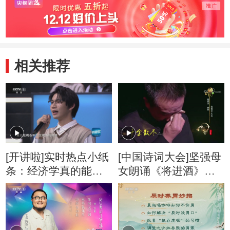
相关推荐
[开讲啦]实时热点小纸
[中国诗词大会]坚强母
条：经济学真的能解
女朗诵《将进酒》感
释一切吗？
动全场！