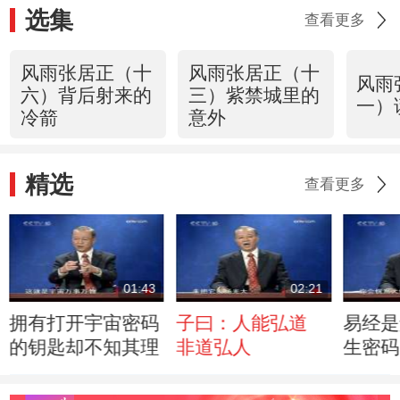
选集
查看更多
风雨张居正（十
风雨张居正（十
风雨
六）背后射来的
三）紫禁城里的
一）
冷箭
意外
精选
查看更多
01:43
02:21
拥有打开宇宙密码
子曰：人能弘道
易经是
的钥匙却不知其理
非道弘人
生密码