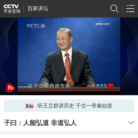
百家讲坛
听王立群讲历史 千古一帝秦始皇
子曰：人能弘道 非道弘人