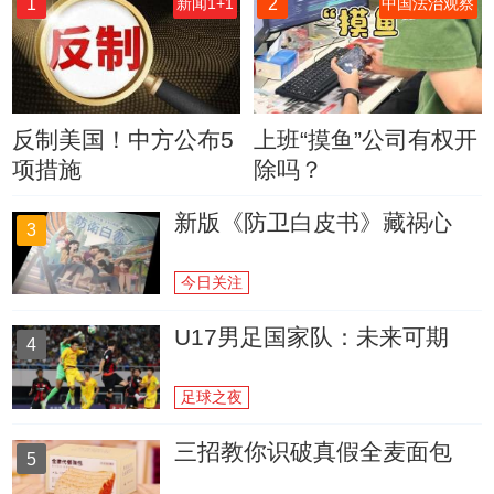
1
2
新闻1+1
中国法治观察
反制美国！中方公布5
上班“摸鱼”公司有权开
项措施
除吗？
新版《防卫白皮书》藏祸心
3
今日关注
U17男足国家队：未来可期
4
足球之夜
三招教你识破真假全麦面包
5