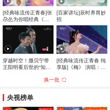
[经典咏流传正青春]张
[百家讲坛]辰时养胃妙
尕怂为你唱经典《房
招
兵曹胡马》
穿越时空！撒贝宁带
[经典咏流传正青春 纯
王阳明看后世的“知行
享版]《梅》 演唱：黄
合一”
霄雲
换一批
央视榜单