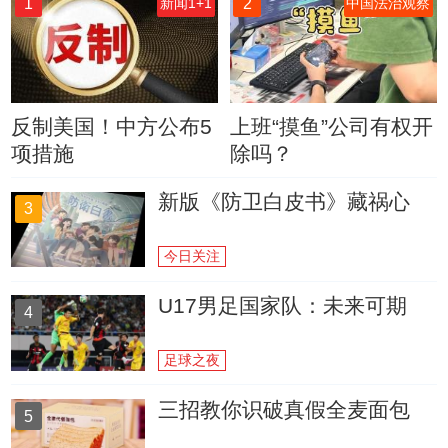
1
2
新闻1+1
中国法治观察
反制美国！中方公布5
上班“摸鱼”公司有权开
项措施
除吗？
新版《防卫白皮书》藏祸心
3
今日关注
U17男足国家队：未来可期
4
足球之夜
三招教你识破真假全麦面包
5