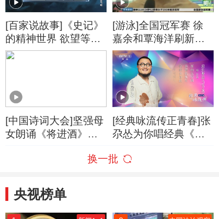
[百家说故事]《史记》
[游泳]全国冠军赛 徐
的精神世界 欲望等于
嘉余和覃海洋刷新全
志气吗
国纪录
[中国诗词大会]坚强母
[经典咏流传正青春]张
女朗诵《将进酒》感
尕怂为你唱经典《房
动全场！
兵曹胡马》
换一批
央视榜单