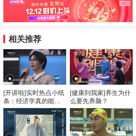
相关推荐
[开讲啦]实时热点小纸
[健康到我家]养生为什
条：经济学真的能解
么要先养脑？
释一切吗？