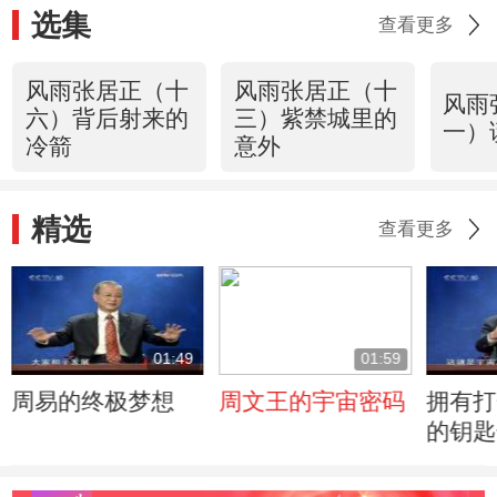
选集
查看更多
风雨张居正（十
风雨张居正（十
风雨
六）背后射来的
三）紫禁城里的
一）
冷箭
意外
精选
查看更多
01:49
01:59
周易的终极梦想
周文王的宇宙密码
拥有打
的钥匙