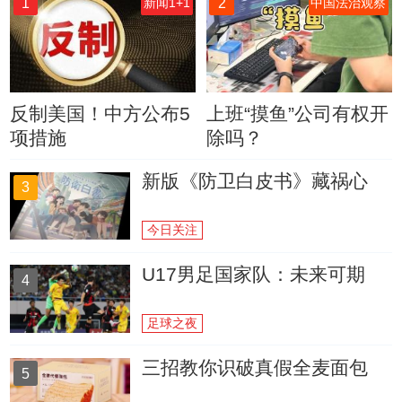
1
2
新闻1+1
中国法治观察
反制美国！中方公布5
上班“摸鱼”公司有权开
项措施
除吗？
新版《防卫白皮书》藏祸心
3
今日关注
U17男足国家队：未来可期
4
足球之夜
三招教你识破真假全麦面包
5