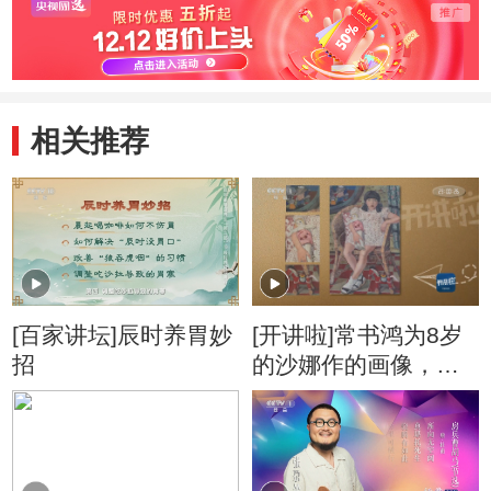
相关推荐
[百家讲坛]辰时养胃妙
[开讲啦]常书鸿为8岁
招
的沙娜作的画像，画
中哪个元素是真实
的？