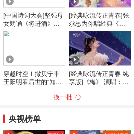
[中国诗词大会]坚强母
[经典咏流传正青春]张
女朗诵《将进酒》感
尕怂为你唱经典《房
动全场！
兵曹胡马》
穿越时空！撒贝宁带
[经典咏流传正青春 纯
王阳明看后世的“知行
享版]《梅》 演唱：黄
合一”
霄雲
换一批
央视榜单