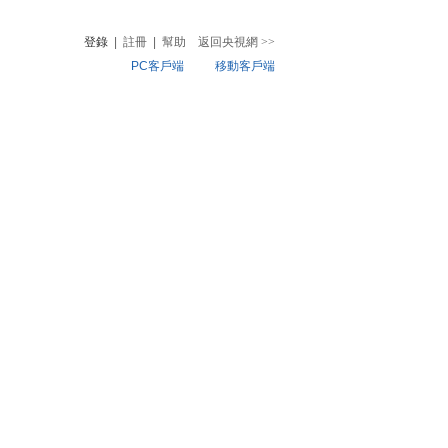
登錄
|
註冊
|
幫助
返回央視網
>>
PC客戶端
移動客戶端
音
熱榜
微視頻
兒
音樂
體育賽事
農業農村