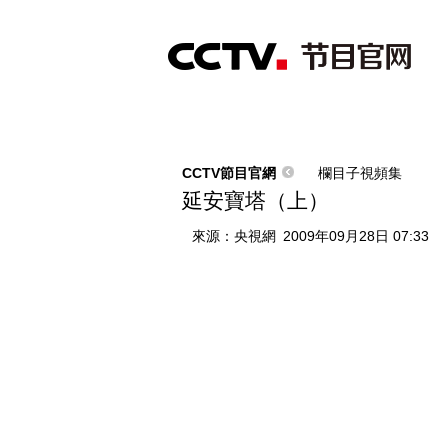
首頁
直播
節目單
綜合
新聞
財經
綜藝
中文國際
體
CCTV節目官網
欄目子視頻集
延安寶塔（上）
來源：
央視網
2009年09月28日 07:33