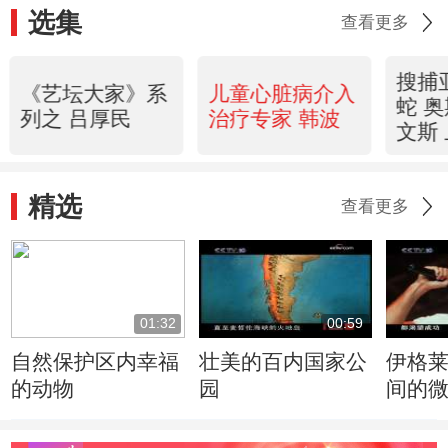
选集
查看更多
搜捕
《艺坛大家》系
儿童心脏病介入
蛇 
列之 吕厚民
治疗专家 韩波
文斯
精选
查看更多
01:32
00:59
自然保护区内幸福
壮美的百内国家公
伊格
的动物
园
间的