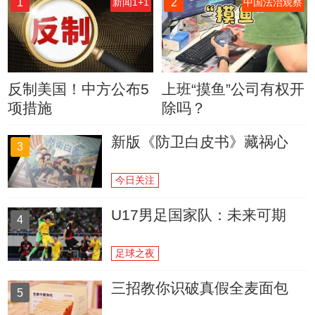
1
2
新闻1+1
中国法治观察
反制美国！中方公布5
上班“摸鱼”公司有权开
项措施
除吗？
新版《防卫白皮书》藏祸心
3
今日关注
U17男足国家队：未来可期
4
足球之夜
三招教你识破真假全麦面包
5