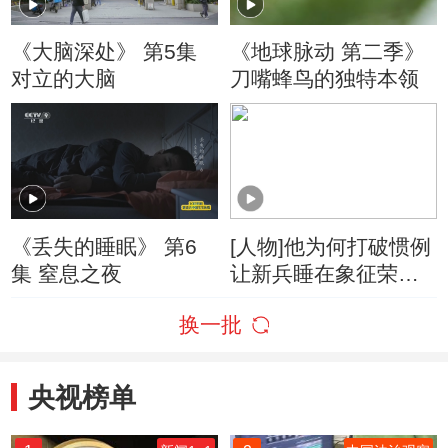
《大脑深处》 第5集
《地球脉动 第二季》
对立的大脑
刀嘴蜂鸟的独特本领
《丢失的睡眠》 第6
[人物]他为何打破惯例
集 窒息之夜
让新兵睡在象征荣誉
的黄继光上铺？
换一批
央视榜单