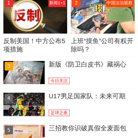
1
2
新闻1+1
中国法治观察
反制美国！中方公布5
上班“摸鱼”公司有权开
项措施
除吗？
新版《防卫白皮书》藏祸心
3
今日关注
U17男足国家队：未来可期
4
足球之夜
三招教你识破真假全麦面包
5