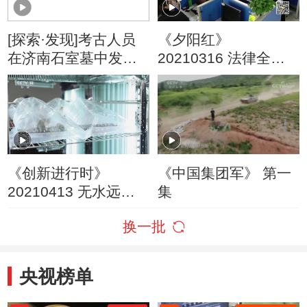
[探索·发现]考古人员
《夕阳红》
在济南石室墓中发现
20210316 法律全知
600年前的纺织品
道——当“幸运”来敲门
《创新进行时》
《中国集团军》 第一
20210413 无水远程
集
运活鱼（三）
换一批
央视榜单