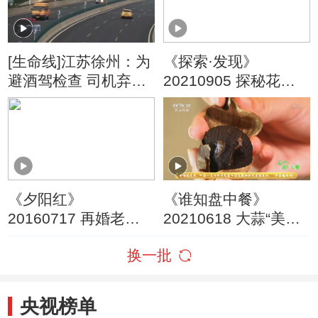
[生命线]江苏徐州：为
《探索·发现》
避酒驾检查 司机弃车
20210905 探秘花厅
而逃
（下）
《夕阳红》
《谁知盘中餐》
20160717 再婚老人
20210618 大蒜“美
要离婚
黑”记
换一批
央视榜单