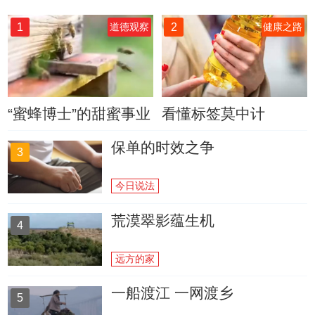
1
2
道德观察
健康之路
“蜜蜂博士”的甜蜜事业
看懂标签莫中计
保单的时效之争
3
今日说法
荒漠翠影蕴生机
4
远方的家
一船渡江 一网渡乡
5