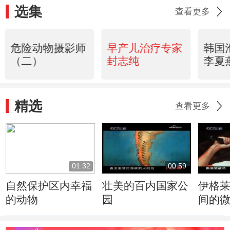
选集
查看更多
危险动物摄影师
早产儿治疗专家
韩国
（二）
封志纯
李夏
精选
查看更多
01:32
00:59
自然保护区内幸福
壮美的百内国家公
伊格
的动物
园
间的