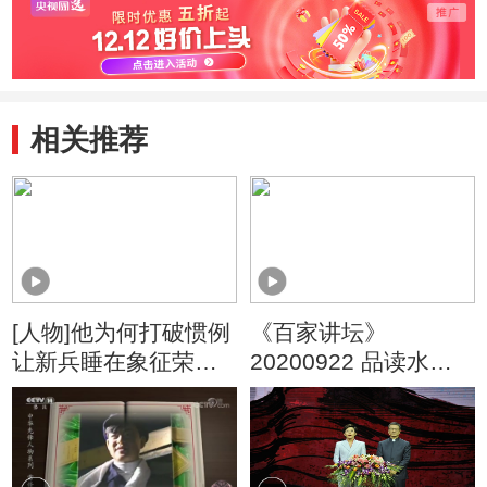
相关推荐
[人物]他为何打破惯例
《百家讲坛》
让新兵睡在象征荣誉
20200922 品读水浒
的黄继光上铺？
人物 19 格局的力量