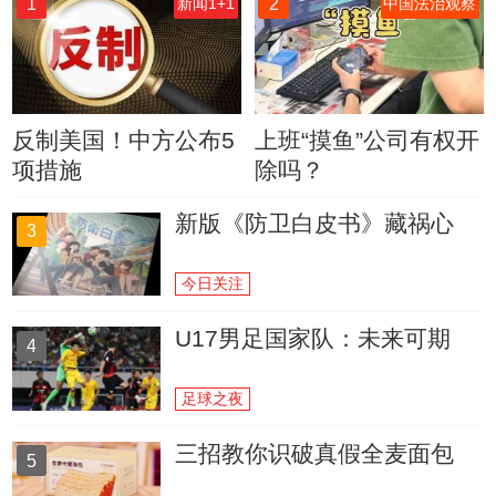
1
2
新闻1+1
中国法治观察
反制美国！中方公布5
上班“摸鱼”公司有权开
项措施
除吗？
新版《防卫白皮书》藏祸心
3
今日关注
U17男足国家队：未来可期
4
足球之夜
三招教你识破真假全麦面包
5