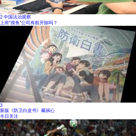
2
中国法治观察
上班“摸鱼”公司有权开除吗？
3
新版《防卫白皮书》藏祸心
今日关注