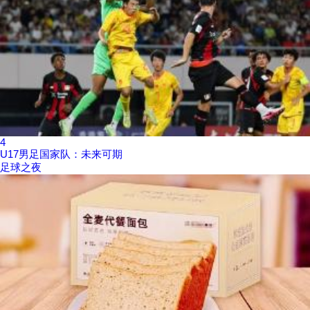
4
U17男足国家队：未来可期
足球之夜