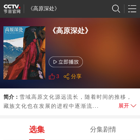
《高原深处》
《高原深处》
3
分享
简介：
雪域高原文化源远流长，随着时间的推移，
展开
藏族文化也在发展的进程中逐渐流...
选集
分集剧情