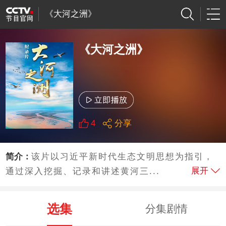
《大河之洲》
《大河之洲》
4
分享
简介：
该片以习近平新时代生态文明思想为指引，
展开
通过深入挖掘、记录和讲述黄河三...
选集
分集剧情